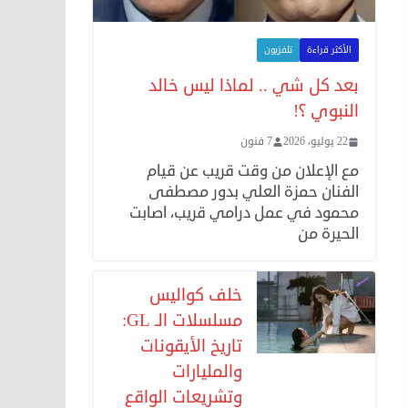
الأكثر قراءة
تلفزيون
بعد كل شي .. لماذا ليس خالد
النبوي ؟!
22 يوليو، 2026
7 فنون
مع الإعلان من وقت قريب عن قيام
الفنان حمزة العلي بدور مصطفى
محمود في عمل درامي قريب، اصابت
الحيرة من
خلف كواليس
مسلسلات الـ GL:
تاريخ الأيقونات
والمليارات
وتشريعات الواقع