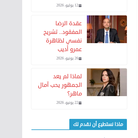
12 يوليو، 2026
عقدة الرضا
المفقود.. تشريح
نفسي لظاهرة
عمرو أديب
26 يونيو، 2026
لماذا لم يعد
الجمهور يحب آمال
ماهر؟
22 يونيو، 2026
ماذا نستطيع أن نقدم لك