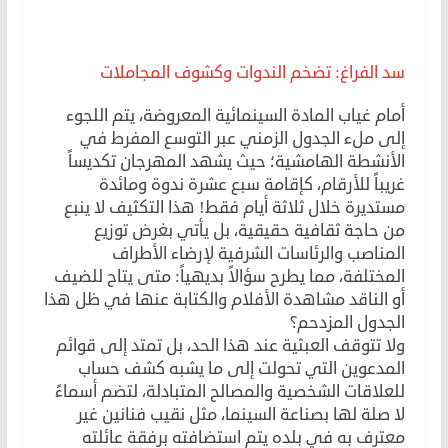
سد الفراغ: تضخم الندوات وكشوف المجاملات
أمام غياب المادة السينمائية المعروضة، يتم اللجوء
إلى ملء الجدول الزمني عبر التوسع المفرط في
الأنشطة الهامشية؛ حيث يشهد المهرجان تكديساً
غريباً للأرقام، كإقامة سبع عشرة ندوة ومائدة
مستديرة خلال ثلاثة أيام فقط! هذا التكثيف لا ينبع
من حاجة ثقافية حقيقية، بل يأتي بغرض توزيع
المناصب والرئاسات الشرفية لإرضاء الأطراف
المختلفة، مما يطرح سؤالاً بديهياً: متى يتاح للضيف
أو الناقد مشاهدة الأفلام والكتابة عنها في ظل هذا
الجدول المزدحم؟
ولا تتوقف العبثية عند هذا الحد، بل تمتد إلى قوائم
المدعوين التي تحولت إلى ما يشبه كشف حساب
للعلاقات الشخصية والمصالح المتبادلة، لتضم أسماءً
لا صلة لها بصناعة السينما، مثل نقيب فنانين غير
معترف به في بلده يتم استضافته برفقة عائلته