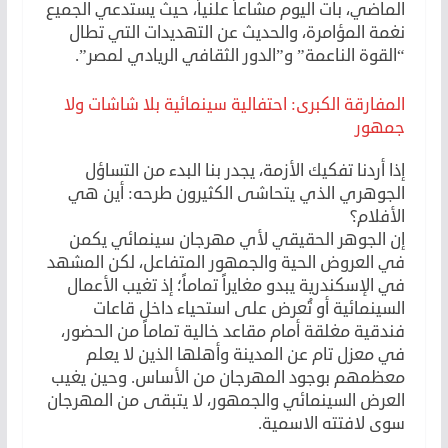
الماضي، بات اليوم مشاعاً علنياً، حيث يستدعي الجميع
نغمة المؤامرة، والحديث عن التهديدات التي تطال
“القوة الناعمة” و”الدور الثقافي الريادي لمصر”.
المفارقة الكبرى: احتفالية سينمائية بلا شاشات ولا
جمهور
إذا أردنا تفكيك الأزمة، يجدر بنا البدء من التساؤل
الجوهري الذي يتحاشى الكثيرون طرحه: أين هي
الأفلام؟
إن الجوهر الحقيقي لأي مهرجان سينمائي يكمن
في العروض الحية والجمهور المتفاعل، لكن المشهد
في الإسكندرية يبدو مغايراً تماماً؛ إذ تغيب الأعمال
السينمائية أو تُعرض على استحياء داخل قاعات
فندقية مغلقة أمام مقاعد خالية تماماً من الحضور،
في معزل تام عن المدينة وأهلها الذين لا يعلم
معظمهم بوجود المهرجان من الأساس. وحين يغيب
العرض السينمائي والجمهور، لا يتبقى من المهرجان
سوى لافتته الاسمية.