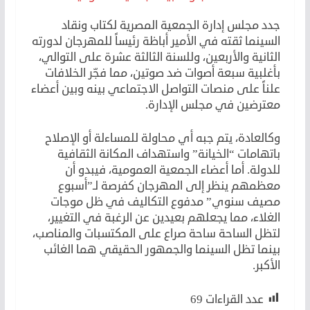
جدد مجلس إدارة الجمعية المصرية لكتاب ونقاد
السينما ثقته في الأمير أباظة رئيساً للمهرجان لدورته
الثانية والأربعين، وللسنة الثالثة عشرة على التوالي،
بأغلبية سبعة أصوات ضد صوتين، مما فجّر الخلافات
علناً على منصات التواصل الاجتماعي بينه وبين أعضاء
معترضين في مجلس الإدارة.
وكالعادة، يتم جبه أي محاولة للمساءلة أو الإصلاح
باتهامات “الخيانة” واستهداف المكانة الثقافية
للدولة. أما أعضاء الجمعية العمومية، فيبدو أن
معظمهم ينظر إلى المهرجان كفرصة لـ”أسبوع
مصيف سنوي” مدفوع التكاليف في ظل موجات
الغلاء، مما يجعلهم بعيدين عن الرغبة في التغيير،
لتظل الساحة ساحة صراع على المكتسبات والمناصب،
بينما تظل السينما والجمهور الحقيقي هما الغائب
الأكبر.
عدد القراءات
69