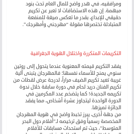
ومرافقيه، في هدر واضح للمال العام تحت بنود
مبهمة. إن هذه الاستضافات لا تعبر عن تكريم
حقيقي للإبداع، بقدر ما تعكس صيغة للمنفعة
المتبادلة تختصرها مقولة “مهرجني وأمهرجك”.
التكريمات المتكررة واختلال الهوية الجغرافية
يفقد التكريم قيمته المعنوية عندما يتحول إلى روتين
سنوي يمنح للأسماء نفسها؛ فالمهرجان يتبنى آلية
غريبة تعيد تكريم الضيف مراراً، لدرجة عرض لقطات من
تكريم الفنان دريد لحام في دورة سابقة خلال ندوة
تكريمه الجديدة! كما يتضخم عدد المكرمين في
الدورة الواحدة ليتجاوز عشرة أشخاص، مما يفقد
الجائزة تميزها.
من جهة أخرى، يبرز تخبط واضح في هوية المهرجان
المخصصة رسمياً وفق ترخيصه لـ”أفلام دول البحر
المتوسط”، حيث تم استحداث مسابقات للأفلام