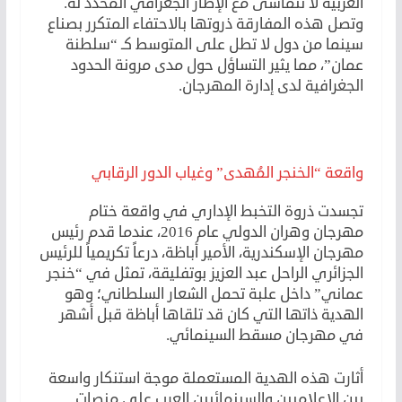
العربية لا تتماشى مع الإطار الجغرافي المحدد له.
وتصل هذه المفارقة ذروتها بالاحتفاء المتكرر بصناع
سينما من دول لا تطل على المتوسط كـ “سلطنة
عمان”، مما يثير التساؤل حول مدى مرونة الحدود
الجغرافية لدى إدارة المهرجان.
واقعة “الخنجر المُهدى” وغياب الدور الرقابي
تجسدت ذروة التخبط الإداري في واقعة ختام
مهرجان وهران الدولي عام 2016، عندما قدم رئيس
مهرجان الإسكندرية، الأمير أباظة، درعاً تكريمياً للرئيس
الجزائري الراحل عبد العزيز بوتفليقة، تمثل في “خنجر
عماني” داخل علبة تحمل الشعار السلطاني؛ وهو
الهدية ذاتها التي كان قد تلقاها أباظة قبل أشهر
في مهرجان مسقط السينمائي.
أثارت هذه الهدية المستعملة موجة استنكار واسعة
بين الإعلاميين والسينمائيين العرب على منصات