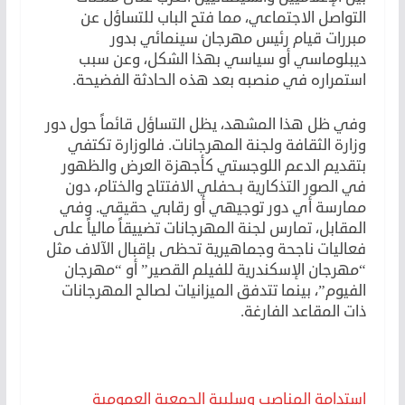
التواصل الاجتماعي، مما فتح الباب للتساؤل عن
مبررات قيام رئيس مهرجان سينمائي بدور
ديبلوماسي أو سياسي بهذا الشكل، وعن سبب
استمراره في منصبه بعد هذه الحادثة الفضيحة.
وفي ظل هذا المشهد، يظل التساؤل قائماً حول دور
وزارة الثقافة ولجنة المهرجانات. فالوزارة تكتفي
بتقديم الدعم اللوجستي كأجهزة العرض والظهور
في الصور التذكارية بـحفلي الافتتاح والختام، دون
ممارسة أي دور توجيهي أو رقابي حقيقي. وفي
المقابل، تمارس لجنة المهرجانات تضييقاً مالياً على
فعاليات ناجحة وجماهيرية تحظى بإقبال الآلاف مثل
“مهرجان الإسكندرية للفيلم القصير” أو “مهرجان
الفيوم”، بينما تتدفق الميزانيات لصالح المهرجانات
ذات المقاعد الفارغة.
استدامة المناصب وسلبية الجمعية العمومية