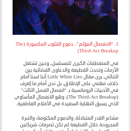
3. “الانفصال المؤلم”.. دموع القلوب المكسورة (The
Third-Act Breakup)
في المنعطفات الكبرى للمسلسل، وحين تشتعل
الأزمات وتحدث القطيعة والدعاوى القضائية بين
الثنائي، يرى مقال Little White Lies أننا لسنا أمام
خلاف مهني على الإطلاق، بل نحن أمام ما يُعرف
في الأدبيات الرومانسية بـ “انفصال الفصل الثالث”
(The Third-Act Breakup)، وهو الانفصال المأساوي
الذي يسبق النهاية السعيدة في الأفلام العاطفية.
مشاعر الغدر المتبادلة، والدموع المكتومة، والنبرة
المجروحة خلال القطيعة لم تكن تصرفات شريكتين