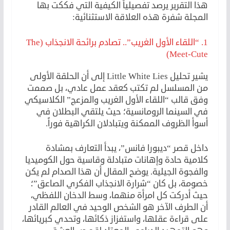
هذا التقرير يرصد تفصيلياً الكيفية التي فككت بها
المجلة شفرة هذه العلاقة الاستثنائية:
1. “اللقاء الأول الغريب”.. تصادم برائحة الانجذاب (The
Meet-Cute)
يشير تحليل Little White Lies إلى أن الحلقة الأولى
من المسلسل لم تكتب كعقد عمل عادي، بل صممت
وفق قالب “اللقاء الأول الغريب والمزعج” الكلاسيكي
في السينما الرومانسية؛ حيث يلتقي البطلان في
أسوأ الظروف الممكنة ويتبادلان الكراهية فوراً.
داخل قصر “ديبورا فانس”، يبدأ التعارف بمشادة
كلامية حادة وإهانات متبادلة وقاسية حول الكوميديا
والفجوة الجيلية. يوضح المقال أن هذا الصدام لم يكن
خصومة، بل كان “شرارة الانجذاب الفكري الصاعق”؛
حيث أدركت كل امرأة منهما، وسط الدخان اللفظي،
أن الطرف الآخر هو الشخص الوحيد في العالم القادر
على قراءة عقلها، واستفزاز ذكائها، وتحدي كبريائها،