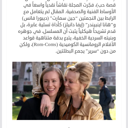
قصة حب)، فجّرت المجلة نقاشاً نقدياً واسعاً في
الأوساط الفنية والصحفية. المقال لم يتعامل مع
الرابط بين النجمتين “جين سمارت” (ديبورا فانس)
و”هانا اينبيندر” (إيفا دانيلز) كأداة تسلية عابرة، بل
قدم تشريحاً هيكلياً يثبت أن المسلسل، في جوهره
وبنيته السردية الخفية، يتبع بدقة متناهية قواعد
الأفلام الرومانسية الكوميدية (Rom-Coms)، ولكن
من دون “سرير” يجمع البطلتين.