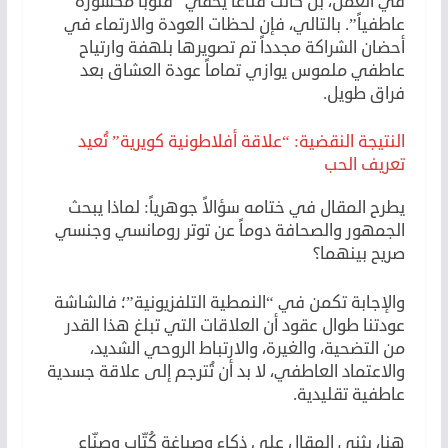
في العمل، بل كانت قناعاً يخفي “قلوباً مكسورة
عاطفياً”. بالتالي، فإن لحظات العودة والارتماء في
أحضان الشراكة مجدداً تم تصويرها بلهفة وارتياح
عاطفي ملموس يوازي تماماً عودة العشاق بعد
فراق طويل.
النتيجة النقضية: “علاقة أفلاطونية كويرية” تُعيد
تعريف الحب
يطرح المقال في ختامه سؤالاً جوهرياً: لماذا يبحث
الجمهور والصحافة دوماً عن توتر رومانسي وجنسي
صريح بينهما؟
والإجابة تكمن في “النمطية التلفزيونية”؛ فالشاشة
عودتنا طوال عقود أن العلاقات التي تبلغ هذا القدر
من التضحية، والغيرة، والارتباط الروحي الشديد،
والاعتماد العاطفي، لا بد أن تُترجم إلى علاقة جسدية
عاطفية تقليدية.
هنا، يثني المقال على ذكاء وصياغة كُتّاب وصنّاع