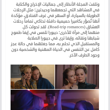
وتلفت المجلة الأنظار إلى جماليات الإخراج والكتابة
في المشاهد التي تجمعهما وحيدتين؛ مثل الرحلات
الطويلة بالسيارة، أو السهر في غرف الفنادق، مؤكدة
أنها تُصوَّر بكاميرا حميمية دافئة تحاكي تماماً رحلات
العشاق (Road-trip romances). لقد تحولت كل
منهما إلى مرآة للأخرى؛ ديبورا تلمس في إيفا طموح
شبابها ونقائه، وإيفا ترى في ديبورا الصلابة
والمستقبل الذي تحلم به، مما جعلهما في حالة عجز
كامل عن التنفس في الحياة المهنية والشخصية دون
وجود الطرف الآخر.