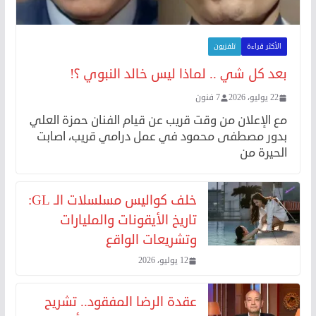
الأكثر قراءة
تلفزيون
بعد كل شي .. لماذا ليس خالد النبوي ؟!
22 يوليو، 2026
7 فنون
مع الإعلان من وقت قريب عن قيام الفنان حمزة العلي
بدور مصطفى محمود في عمل درامي قريب، اصابت
الحيرة من
خلف كواليس مسلسلات الـ GL:
تاريخ الأيقونات والمليارات
وتشريعات الواقع
12 يوليو، 2026
عقدة الرضا المفقود.. تشريح