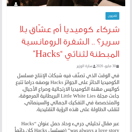
تلفزيون
شركاء كوميديا أم عشّاق بلا
سرير؟ .. الشفرة الرومانسية
المبطنة لثنائي “Hacks”
30 مايو، 2026
سارة الوزير
في الوقت الذي تصنّف فيه شبكات الإنتاج مسلسل
الكوميديا الحائز على الجوائز Hacks بوصفه دراما تتبع
كواليس مهنة الكوميديا الارتجالية وصراع الأجيال،
جاءت مجلة Little White Lies البريطانية المرموقة،
والمتخصصة في التفكيك الجمالي والسينمائي،
لتقلب الطاولة على هذه الرؤية التقليدية.
عبر مقال تحليلي جريء وحاد حمل عنوان “Hacks
was always a love story” (مسلسل Hacks كان دائماً