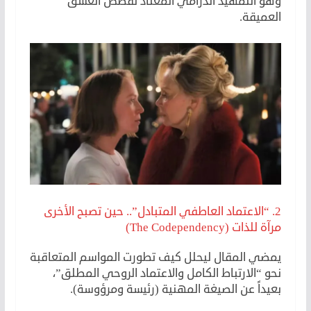
وهو التمهيد الدرامي المعتاد لقصص العشق
العميقة.
2. “الاعتماد العاطفي المتبادل”.. حين تصبح الأخرى
مرآة للذات (The Codependency)
يمضي المقال ليحلل كيف تطورت المواسم المتعاقبة
نحو “الارتباط الكامل والاعتماد الروحي المطلق”،
بعيداً عن الصيغة المهنية (رئيسة ومرؤوسة).