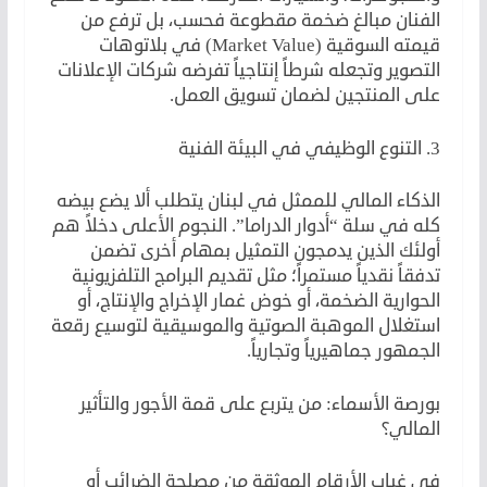
الفنان مبالغ ضخمة مقطوعة فحسب، بل ترفع من
قيمته السوقية (Market Value) في بلاتوهات
التصوير وتجعله شرطاً إنتاجياً تفرضه شركات الإعلانات
على المنتجين لضمان تسويق العمل.
3. التنوع الوظيفي في البيئة الفنية
الذكاء المالي للممثل في لبنان يتطلب ألا يضع بيضه
كله في سلة “أدوار الدراما”. النجوم الأعلى دخلاً هم
أولئك الذين يدمجون التمثيل بمهام أخرى تضمن
تدفقاً نقدياً مستمراً؛ مثل تقديم البرامج التلفزيونية
الحوارية الضخمة، أو خوض غمار الإخراج والإنتاج، أو
استغلال الموهبة الصوتية والموسيقية لتوسيع رقعة
الجمهور جماهيرياً وتجارياً.
بورصة الأسماء: من يتربع على قمة الأجور والتأثير
المالي؟
في غياب الأرقام الموثقة من مصلحة الضرائب أو