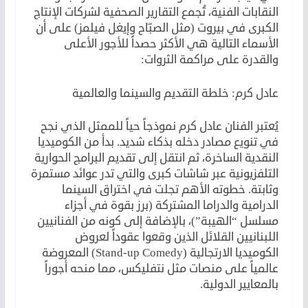
النقابات الفنية، تُجمع التقارير الصحفية لشركات الإنتاج
الكبرى في بيروت (مثل الصبّاح وإيغل فيلمز) على أن
الأسماء التالية هي الأكثر حصداً للأجور الأعلى
والقدرة على مراكمة الثروات:
عادل كرم: خلطة التقديم والسينما والعالمية
يُعتبر الفنان عادل كرم نموذجاً حياً للممثل الذي نجح
في تنويع مصادر دخله بذكاء شديد. بدأ من الكوميديا
النقدية الساخرة، ثم انتقل إلى تقديم البرامج الحوارية
التلفزيونية عبر شاشات كبرى والتي تدر عوائد مستمرة
وثابتة. خطوته الأهم تجلت في اختراق السينما
الدرامية والدراما المشتركة (برز بقوة في أجزاء
مسلسل “الهيبة”)، بالإضافة إلى كونه من الفنانيين
اللبنانيين القلائل الذين وقعوا عقوداً لعروض
الكوميديا الارتجالية (Stand-up Comedy) المعروضة
عالمياً على منصات مثل نتفليكس، مما منحه أجوراً
بالمعايير الدولية.