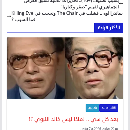
بسبب تصنيف (+16).. تحذيرات عائلية تسبق العرض
الجماهيري لفيلم “صقر وكناريا”
ساندرا اوه .. فشلت في The Chair ونجحت في Killing Eve
فما السبب ؟
الأكثر قراءة
الأكثر قراءة
تلفزيون
بعد كل شي .. لماذا ليس خالد النبوي ؟!
22 يوليو، 2026
7 فنون