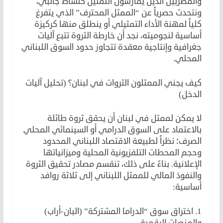
والمطربين الذين يمارسون التمثيل كنشاط جانبي،
ونتحدث حصرياً عن “الممثل المحترف” الذي يتفرغ
كلياً لمهنة الأداء التمثيلي أو ينطلق منها كركيزة
أساسية لنجوميته، نجد أن خارطة الثروة تتبع آليات
جغرافية وإنتاجية معقدة تتجاوز حدود السوق اللبناني
المحلي.
كيف يجني الممثلون الثروات في لبنان؟ (تحليل آليات
الدخل)
لا يمكن لممثل في لبنان أن يحقق ثروة طائلة
بالاعتماد على السوق الدرامي أو السينمائي المحلي
الصرف؛ نظراً لطبيعة الاقتصاد اللبناني المحدود
وحجم المحطات التلفزيونية المحلية وميزانياتها
الإعلانية. بناءً على ذلك، تنقسم مصادر تحقيق الثروة
والنفوذ المالي للممثل اللبناني إلى ثلاثة روافد
أساسية:
1. اختراق سوق “الدراما المشتركة” (البان-أراب)
والمنصات الرقمية