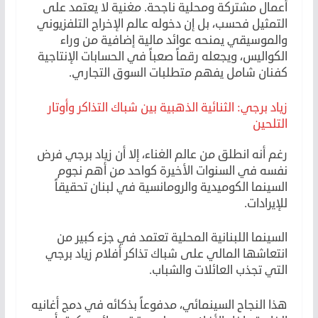
أعمال مشتركة ومحلية ناجحة. مغنية لا يعتمد على
التمثيل فحسب، بل إن دخوله عالم الإخراج التلفزيوني
والموسيقي يمنحه عوائد مالية إضافية من وراء
الكواليس، ويجعله رقماً صعباً في الحسابات الإنتاجية
كفنان شامل يفهم متطلبات السوق التجاري.
زياد برجي: الثنائية الذهبية بين شباك التذاكر وأوتار
التلحين
رغم أنه انطلق من عالم الغناء، إلا أن زياد برجي فرض
نفسه في السنوات الأخيرة كواحد من أهم نجوم
السينما الكوميدية والرومانسية في لبنان تحقيقاً
للإيرادات.
السينما اللبنانية المحلية تعتمد في جزء كبير من
انتعاشها المالي على شباك تذاكر أفلام زياد برجي
التي تجذب العائلات والشباب.
هذا النجاح السينمائي، مدفوعاً بذكائه في دمج أغانيه