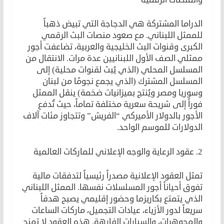
الدراما المشتركة هي الدجاجة التي تبيض ذهباً
للممثل اللبناني. مع صعود منصات البث الرقمي
الكبرى وقنوات البث الخليجية والعربية، تضاعفت أجور
ممثلي الصف الأول اللبنانيين عدة مرات. الانتقال من
المسلسل المحلي (الذي يُبث لقنوات محلية) إلى
المسلسل المشترك (الذي يجمع نجومًا من لبنان
وسوريا ومصر ويُنتج بميزانيات ضخمة) ينقل الممثل
فوراً إلى شريحة سعرية مختلفة تماماً، حيث تُدفع
الأجور بالدولار الأميركي “الفريش” وتتجاوز مئات آلاف
الدولارات للموسم الواحد.
2. عقود الرعاية والوجه الإعلاني للماركات العالمية
تمثل العقود الإعلانية مصدراً رئيسياً لتدفقات مالية
تفوق أحياناً أجور المسلسلات نفسها. الممثل اللبناني
الذي يتمتع بكاريزما وحضور إقليمي يصبح هدفاً
سريعاً لدور الأزياء، عيادات التجميل، ماركات الساعات
والمجوهرات، والسيارات الفارهة. هذه العقود لا تمنح