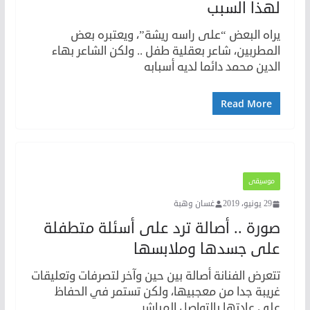
لهذا السبب
يراه البعض “على راسه ريشة”، ويعتبره بعض
المطربين، شاعر بعقلية طفل .. ولكن الشاعر بهاء
الدين محمد دائما لديه أسبابه
Read More
موسيقى
29 يونيو، 2019
غسان وهبة
صورة .. أصالة ترد على أسئلة متطفلة
على جسدها وملابسها
تتعرض الفنانة أصالة بين حين وآخر لتصرفات وتعليقات
غريبة جدا من معجبيها، ولكن تستمر في الحفاظ
على عادتها بالتواصل المباشر