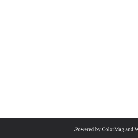
.
ColorMag
and
W