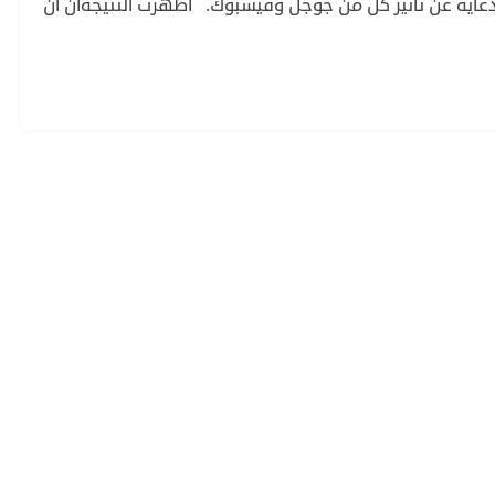
لدعاية عن تأثير كل من جوجل وفيسبوك. أظهرت النتيجةأن أن