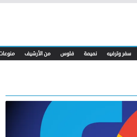
سفر وترفيه
نميمة
فلوس
من الأرشيف
منوعات