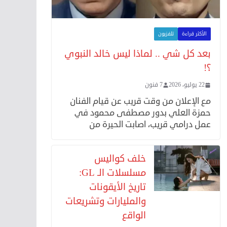
الأكثر قراءة
تلفزيون
بعد كل شي .. لماذا ليس خالد النبوي
؟!
22 يوليو، 2026
7 فنون
مع الإعلان من وقت قريب عن قيام الفنان
حمزة العلي بدور مصطفى محمود في
عمل درامي قريب، اصابت الحيرة من
خلف كواليس
مسلسلات الـ GL:
تاريخ الأيقونات
والمليارات وتشريعات
الواقع