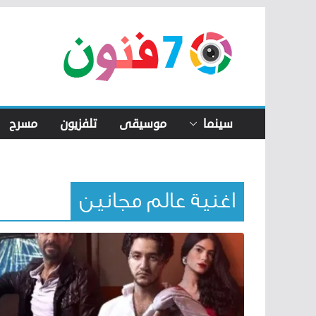
Skip
to
content
سينما
موسيقى
تلفزيون
مسرح
اغنية عالم مجانين