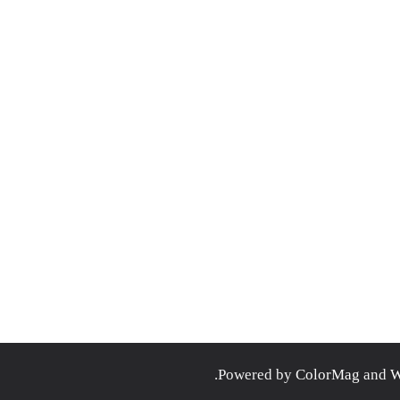
.
ColorMag
and
W