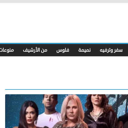
سفر وترفيه
نميمة
فلوس
من الأرشيف
منوعات