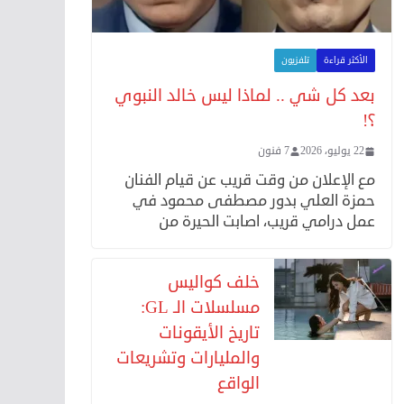
الأكثر قراءة
تلفزيون
بعد كل شي .. لماذا ليس خالد النبوي
؟!
22 يوليو، 2026
7 فنون
مع الإعلان من وقت قريب عن قيام الفنان
حمزة العلي بدور مصطفى محمود في
عمل درامي قريب، اصابت الحيرة من
خلف كواليس
مسلسلات الـ GL:
تاريخ الأيقونات
والمليارات وتشريعات
الواقع