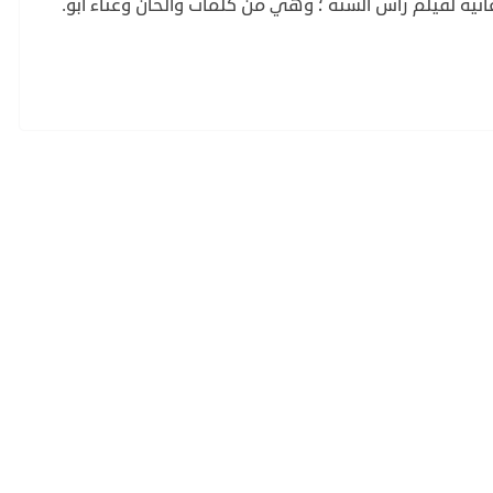
ئية لفيلم راس السنة ؛ وهي من كلمات وألحان وغناء أبو.