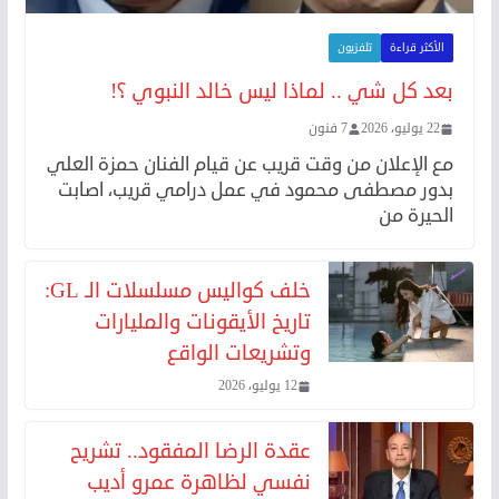
الأكثر قراءة
تلفزيون
بعد كل شي .. لماذا ليس خالد النبوي ؟!
22 يوليو، 2026
7 فنون
مع الإعلان من وقت قريب عن قيام الفنان حمزة العلي
بدور مصطفى محمود في عمل درامي قريب، اصابت
الحيرة من
خلف كواليس مسلسلات الـ GL:
تاريخ الأيقونات والمليارات
وتشريعات الواقع
12 يوليو، 2026
عقدة الرضا المفقود.. تشريح
نفسي لظاهرة عمرو أديب