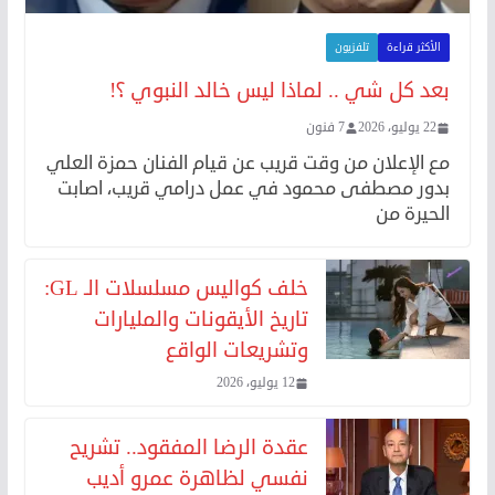
الأكثر قراءة
تلفزيون
بعد كل شي .. لماذا ليس خالد النبوي ؟!
22 يوليو، 2026
7 فنون
مع الإعلان من وقت قريب عن قيام الفنان حمزة العلي
بدور مصطفى محمود في عمل درامي قريب، اصابت
الحيرة من
خلف كواليس مسلسلات الـ GL:
تاريخ الأيقونات والمليارات
وتشريعات الواقع
12 يوليو، 2026
عقدة الرضا المفقود.. تشريح
نفسي لظاهرة عمرو أديب