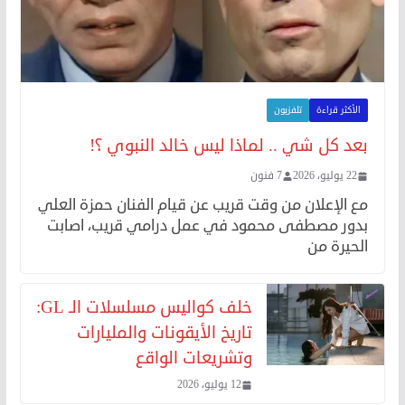
الأكثر قراءة
تلفزيون
بعد كل شي .. لماذا ليس خالد النبوي ؟!
22 يوليو، 2026
7 فنون
مع الإعلان من وقت قريب عن قيام الفنان حمزة العلي
بدور مصطفى محمود في عمل درامي قريب، اصابت
الحيرة من
خلف كواليس مسلسلات الـ GL:
تاريخ الأيقونات والمليارات
وتشريعات الواقع
12 يوليو، 2026