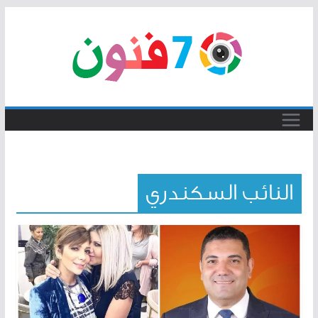
Skip
to
content
النائب السكندري