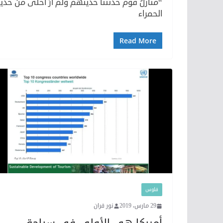
“منازلُ قوم حدثتنا حديثهم ولم أرَ أحلى من حد
الحمراء
Read More
فلوس
29 مارس، 2019
نور فران