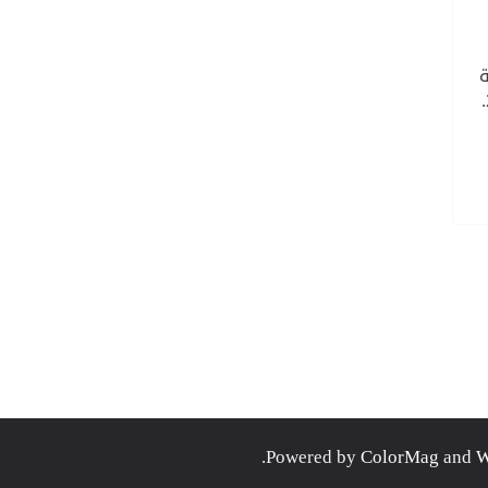
ة
الدول الحاضنة لـ سياحة المؤتمرات في عام 2018.
.
ColorMag
and
W