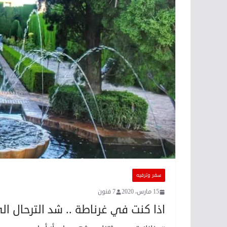
سفر وترفيه
15 مارس، 2020
7 فنون
اذا كنت في غرناطة .. شد الترحال ال