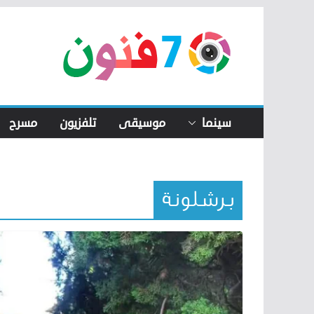
Skip
to
content
سينما
موسيقى
تلفزيون
مسرح
برشلونة