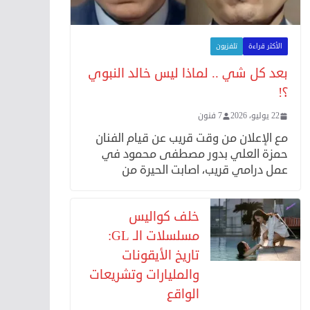
الأكثر قراءة
تلفزيون
بعد كل شي .. لماذا ليس خالد النبوي
؟!
22 يوليو، 2026
7 فنون
مع الإعلان من وقت قريب عن قيام الفنان
حمزة العلي بدور مصطفى محمود في
عمل درامي قريب، اصابت الحيرة من
خلف كواليس
مسلسلات الـ GL:
تاريخ الأيقونات
والمليارات وتشريعات
الواقع