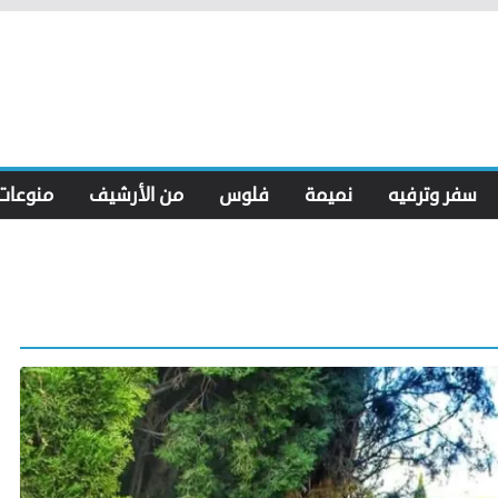
سفر وترفيه
نميمة
فلوس
من الأرشيف
منوعات