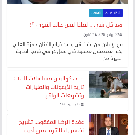
الأكثر قراءة
تلفزيون
بعد كل شي .. لماذا ليس خالد النبوي ؟!
22 يوليو، 2026
7 فنون
مع الإعلان من وقت قريب عن قيام الفنان حمزة العلي
بدور مصطفى محمود في عمل درامي قريب، اصابت
الحيرة من
خلف كواليس مسلسلات الـ GL:
تاريخ الأيقونات والمليارات
وتشريعات الواقع
12 يوليو، 2026
عقدة الرضا المفقود.. تشريح
نفسي لظاهرة عمرو أديب