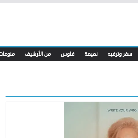
سفر وترفيه
نميمة
فلوس
من الأرشيف
منوعات