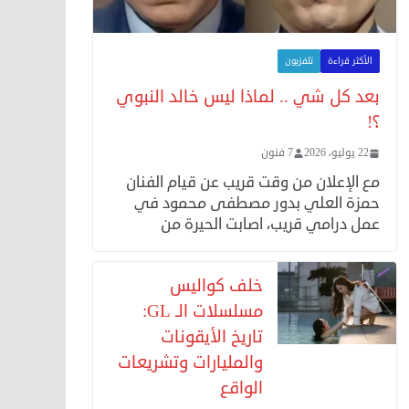
الأكثر قراءة
تلفزيون
بعد كل شي .. لماذا ليس خالد النبوي
؟!
22 يوليو، 2026
7 فنون
مع الإعلان من وقت قريب عن قيام الفنان
حمزة العلي بدور مصطفى محمود في
عمل درامي قريب، اصابت الحيرة من
خلف كواليس
مسلسلات الـ GL:
تاريخ الأيقونات
والمليارات وتشريعات
الواقع