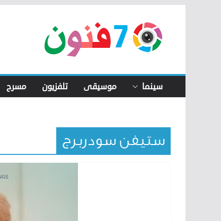
Skip
to
content
سينما
موسيقى
تلفزيون
مسرح
ستيفن سودربرج