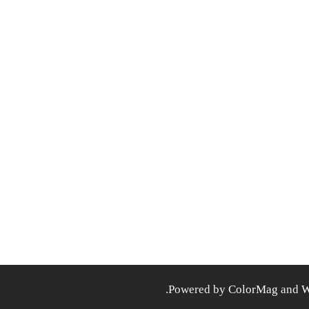
.
ColorMag
and
W