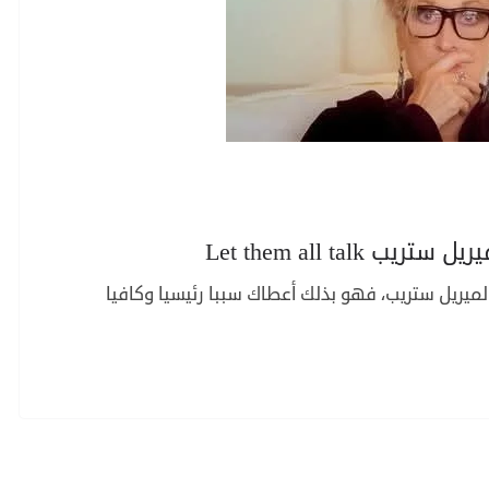
Let them all ta
لصق فيلم Let them all talk صورة لميريل ستريب، فهو بذلك أعطاك سببا رئيسيا وكافيا