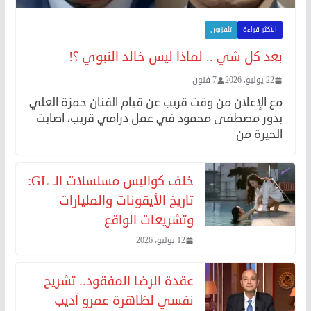
الأكثر قراءة
تلفزيون
بعد كل شي .. لماذا ليس خالد النبوي ؟!
22 يوليو، 2026
7 فنون
مع الإعلان من وقت قريب عن قيام الفنان حمزة العلي
بدور مصطفى محمود في عمل درامي قريب، اصابت
الحيرة من
خلف كواليس مسلسلات الـ GL:
تاريخ الأيقونات والمليارات
وتشريعات الواقع
12 يوليو، 2026
عقدة الرضا المفقود.. تشريح
نفسي لظاهرة عمرو أديب