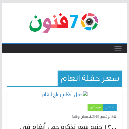
Skip
to
content
سعر حفلة انغام
الأفضل
موسيقى
3 نوفمبر، 2019
غسان وهبة
١٣٠٠ جنيه سعر تذكرة حفل أنغام في