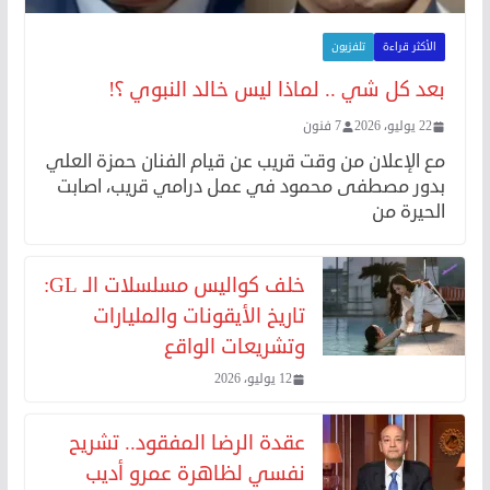
الأكثر قراءة
تلفزيون
بعد كل شي .. لماذا ليس خالد النبوي ؟!
22 يوليو، 2026
7 فنون
مع الإعلان من وقت قريب عن قيام الفنان حمزة العلي
بدور مصطفى محمود في عمل درامي قريب، اصابت
الحيرة من
خلف كواليس مسلسلات الـ GL:
تاريخ الأيقونات والمليارات
وتشريعات الواقع
12 يوليو، 2026
عقدة الرضا المفقود.. تشريح
نفسي لظاهرة عمرو أديب