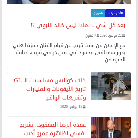
الأكثر قراءة
تلفزيون
بعد كل شي .. لماذا ليس خالد النبوي ؟!
22 يوليو، 2026
7 فنون
مع الإعلان من وقت قريب عن قيام الفنان حمزة العلي
بدور مصطفى محمود في عمل درامي قريب، اصابت
الحيرة من
خلف كواليس مسلسلات الـ GL:
تاريخ الأيقونات والمليارات
وتشريعات الواقع
12 يوليو، 2026
عقدة الرضا المفقود.. تشريح
نفسي لظاهرة عمرو أديب