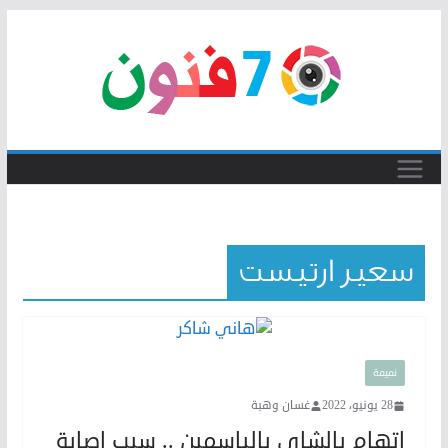
Skip
to
content
سعير ارتيست
نميمة
28 يونيو، 2022
غسان وهبة
اتهام بالشاي بالياسمين .. سبب اصابة