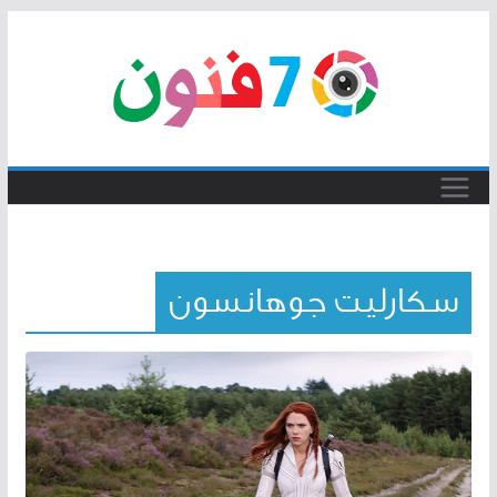
Skip
to
content
سكارليت جوهانسون