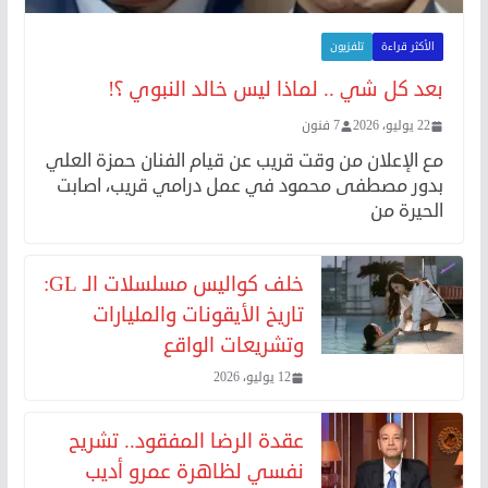
الأكثر قراءة
تلفزيون
بعد كل شي .. لماذا ليس خالد النبوي ؟!
22 يوليو، 2026
7 فنون
مع الإعلان من وقت قريب عن قيام الفنان حمزة العلي
بدور مصطفى محمود في عمل درامي قريب، اصابت
الحيرة من
خلف كواليس مسلسلات الـ GL:
تاريخ الأيقونات والمليارات
وتشريعات الواقع
12 يوليو، 2026
عقدة الرضا المفقود.. تشريح
نفسي لظاهرة عمرو أديب