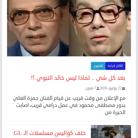
الأكثر قراءة
تلفزيون
بعد كل شي .. لماذا ليس خالد النبوي ؟!
22 يوليو، 2026
7 فنون
مع الإعلان من وقت قريب عن قيام الفنان حمزة العلي
بدور مصطفى محمود في عمل درامي قريب، اصابت
الحيرة من
خلف كواليس مسلسلات الـ GL: