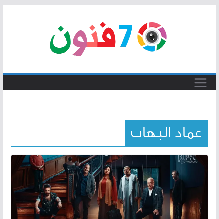
Skip
to
content
عماد البهات