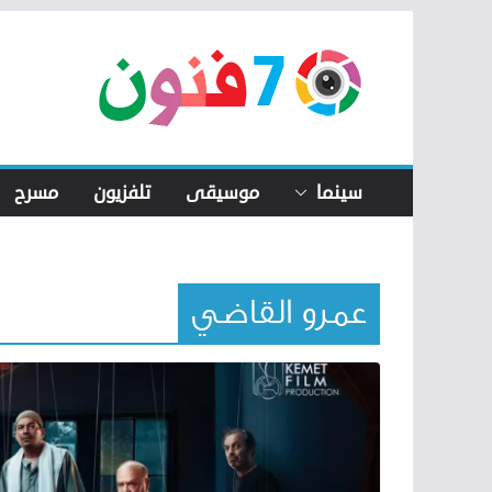
Skip
to
content
سينما
موسيقى
تلفزيون
مسرح
عمرو القاضي