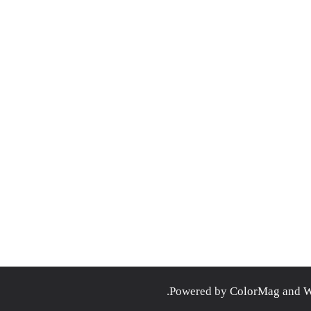
.
ColorMag
and
W