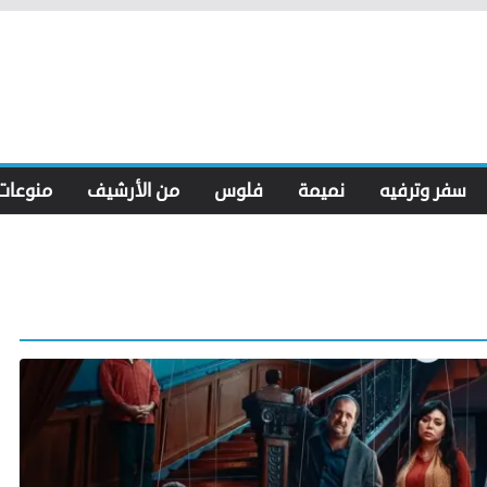
سفر وترفيه
نميمة
فلوس
من الأرشيف
منوعات