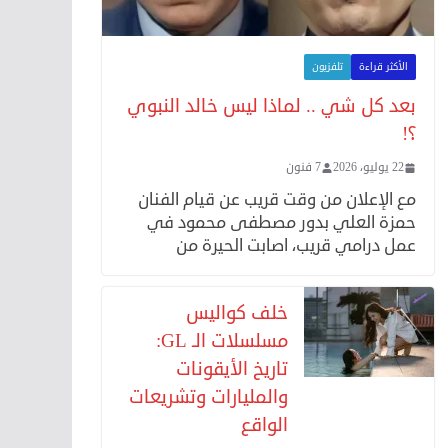
الأكثر قراءة
تلفزيون
بعد كل شي .. لماذا ليس خالد النبوي
؟!
22 يوليو، 2026
7 فنون
مع الإعلان من وقت قريب عن قيام الفنان
حمزة العلي بدور مصطفى محمود في
عمل درامي قريب، اصابت الحيرة من
خلف كواليس
مسلسلات الـ GL:
تاريخ الأيقونات
والمليارات وتشريعات
الواقع