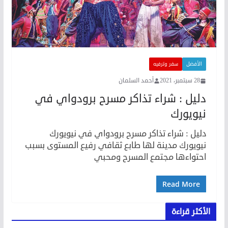
الأفضل
سفر وترفيه
28 سبتمبر، 2021
أحمد السلمان
دليل : شراء تذاكر مسرح برودواي في
نيويورك
دليل : شراء تذاكر مسرح برودواي في نيويورك
نيويورك مدينة لها طابع ثقافي رفيع المستوى بسبب
احتواءها مجتمع المسرح ومحبي
Read More
الأكثر قراءة