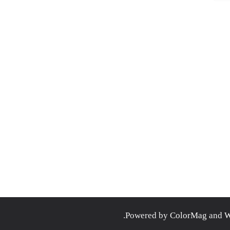
.
ColorMag
and
W