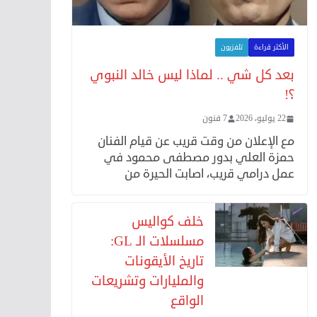
الأكثر قراءة
تلفزيون
بعد كل شي .. لماذا ليس خالد النبوي
؟!
22 يوليو، 2026
7 فنون
مع الإعلان من وقت قريب عن قيام الفنان
حمزة العلي بدور مصطفى محمود في
عمل درامي قريب، اصابت الحيرة من
خلف كواليس
مسلسلات الـ GL:
تاريخ الأيقونات
والمليارات وتشريعات
الواقع