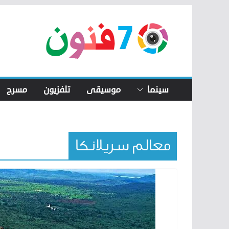
Skip
to
content
سينما
موسيقى
تلفزيون
مسرح
معالم سريلانكا