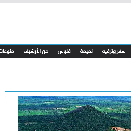
سفر وترفيه
نميمة
فلوس
من الأرشيف
منوعات