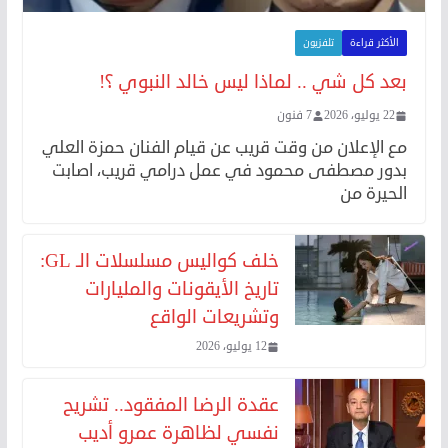
الأكثر قراءة
تلفزيون
بعد كل شي .. لماذا ليس خالد النبوي ؟!
22 يوليو، 2026
7 فنون
مع الإعلان من وقت قريب عن قيام الفنان حمزة العلي
بدور مصطفى محمود في عمل درامي قريب، اصابت
الحيرة من
خلف كواليس مسلسلات الـ GL:
تاريخ الأيقونات والمليارات
وتشريعات الواقع
12 يوليو، 2026
عقدة الرضا المفقود.. تشريح
نفسي لظاهرة عمرو أديب