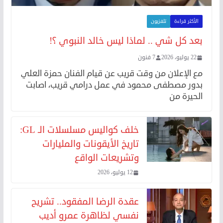
الأكثر قراءة
تلفزيون
بعد كل شي .. لماذا ليس خالد النبوي ؟!
22 يوليو، 2026
7 فنون
مع الإعلان من وقت قريب عن قيام الفنان حمزة العلي
بدور مصطفى محمود في عمل درامي قريب، اصابت
الحيرة من
خلف كواليس مسلسلات الـ GL:
تاريخ الأيقونات والمليارات
وتشريعات الواقع
12 يوليو، 2026
عقدة الرضا المفقود.. تشريح
نفسي لظاهرة عمرو أديب