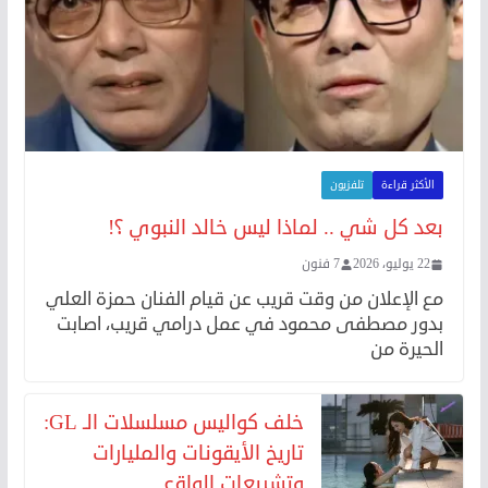
الأكثر قراءة
تلفزيون
بعد كل شي .. لماذا ليس خالد النبوي ؟!
22 يوليو، 2026
7 فنون
مع الإعلان من وقت قريب عن قيام الفنان حمزة العلي
بدور مصطفى محمود في عمل درامي قريب، اصابت
الحيرة من
خلف كواليس مسلسلات الـ GL:
تاريخ الأيقونات والمليارات
وتشريعات الواقع