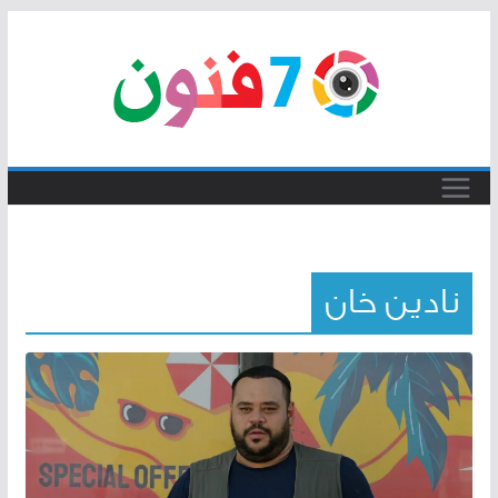
Skip
to
content
نادين خان