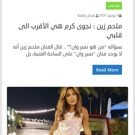
موسيقى
4 يونيو، 2020
غسان وهبة
ملحم زين : نجوى كرم هي الأقرب الى
قلبي
بسؤاله “من هو نمبر وان؟” .. قال الفنان ​ملحم زين​ أنه
لا يوجد فنان “نمبر وان” على الساحة الفنية، بل
Read More