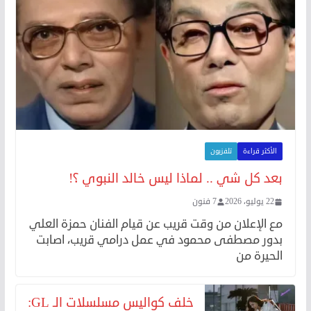
الأكثر قراءة
تلفزيون
بعد كل شي .. لماذا ليس خالد النبوي ؟!
22 يوليو، 2026
7 فنون
مع الإعلان من وقت قريب عن قيام الفنان حمزة العلي
بدور مصطفى محمود في عمل درامي قريب، اصابت
الحيرة من
خلف كواليس مسلسلات الـ GL: