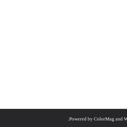
.
ColorMag
and
W