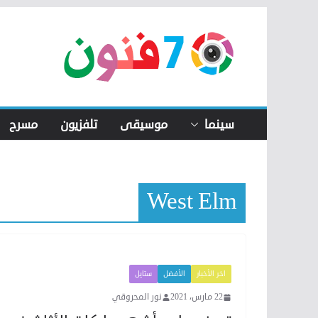
Skip
to
content
سينما
موسيقى
تلفزيون
مسرح
West Elm
اخر الأخبار
الأفضل
ستايل
22 مارس، 2021
نور المحروقي