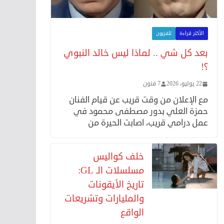
الأكثر قراءة
تلفزيون
بعد كل شي .. لماذا ليس خالد النبوي
؟!
22 يوليو، 2026
7 فنون
مع الإعلان من وقت قريب عن قيام الفنان
حمزة العلي بدور مصطفى محمود في
عمل درامي قريب، اصابت الحيرة من
خلف كواليس
مسلسلات الـ GL:
تاريخ الأيقونات
والمليارات وتشريعات
الواقع