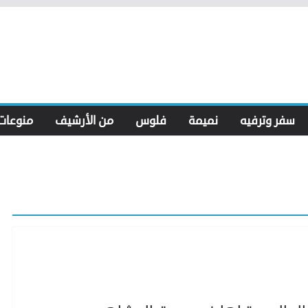
سفر وترفيه
نميمة
فلوس
من الأرشيف
منوعات