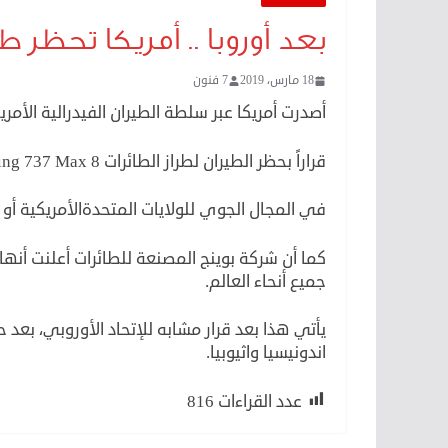
بعد أوروبا .. أمريكا تحظر طائرات 37 Max 8
18 مارس، 2019
7 فنون
أصدرت أمريكا عبر سلطة الطيران الفيدرالية الأمريكية  Aviation Administration FAA
قراراً بحظر الطيران لطراز الطائرات Boeing 737 Max 8 وكذلك Boeing 737 Max 9
في المجال الجوي للولايات المتحدةالأمريكية أو 
جميع أنحاء العالم.
يأتي هذا بعد قرار مشابه للإتحاد الأوروبي، بعد
اندونيسيا واثيوبيا.
عدد القراءات
816