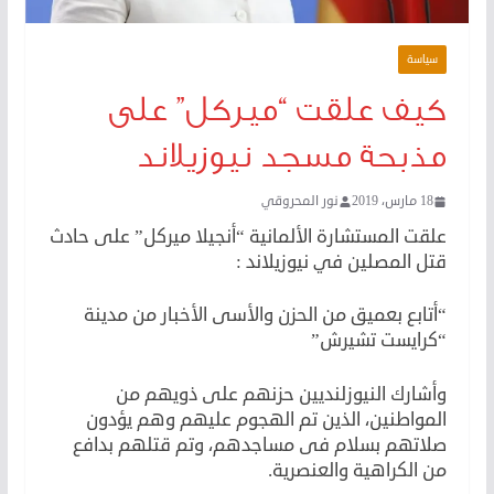
سياسة
كيف علقت “ميركل” على
مذبحة مسجد نيوزيلاند
18 مارس، 2019
نور المحروقي
علقت المستشارة الألمانية “أنجيلا ميركل” على حادث
قتل المصلين في نيوزيلاند :
“أتابع بعميق من الحزن والأسى الأخبار من مدينة
“كرايست تشيرش”
وأشارك النيوزلنديين حزنهم على ذويهم من
المواطنين، الذين تم الهجوم عليهم وهم يؤدون
صلاتهم بسلام فى مساجدهم، وتم قتلهم بدافع
من الكراهية والعنصرية.