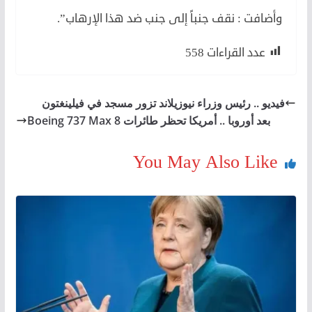
وأضافت : نقف جنباً إلى جنب ضد هذا الإرهاب”.
عدد القراءات
558
فيديو .. رئيس وزراء نيوزيلاند تزور مسجد في فيلينغتون
بعد أوروبا .. أمريكا تحظر طائرات Boeing 737 Max 8
You May Also Like