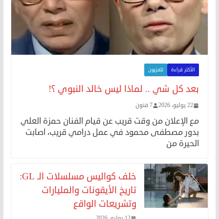
الأكثر قراءة
تلفزيون
بعد كل شي .. لماذا ليس خالد النبوي ؟!
22 يوليو، 2026
7 فنون
مع الإعلان من وقت قريب عن قيام الفنان حمزة العلي
بدور مصطفى محمود في عمل درامي قريب، اصابت
الحيرة من
خلف كواليس مسلسلات الـ GL:
تاريخ الأيقونات والمليارات
وتشريعات الواقع
12 يوليو، 2026