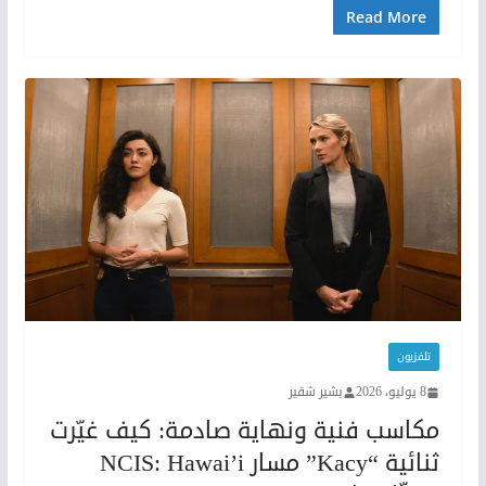
Read More
تلفزيون
8 يوليو، 2026
بشير شقير
مكاسب فنية ونهاية صادمة: كيف غيّرت
ثنائية “Kacy” مسار NCIS: Hawai’i