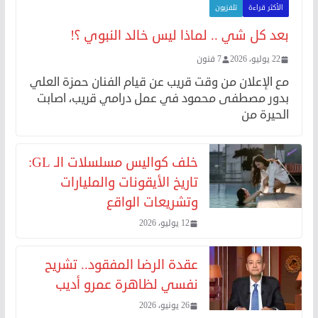
الأكثر قراءة
تلفزيون
بعد كل شي .. لماذا ليس خالد النبوي ؟!
22 يوليو، 2026
7 فنون
مع الإعلان من وقت قريب عن قيام الفنان حمزة العلي
بدور مصطفى محمود في عمل درامي قريب، اصابت
الحيرة من
خلف كواليس مسلسلات الـ GL:
تاريخ الأيقونات والمليارات
وتشريعات الواقع
12 يوليو، 2026
عقدة الرضا المفقود.. تشريح
نفسي لظاهرة عمرو أديب
26 يونيو، 2026