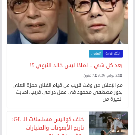
الأكثر قراءة
تلفزيون
بعد كل شي .. لماذا ليس خالد النبوي ؟!
22 يوليو، 2026
7 فنون
مع الإعلان من وقت قريب عن قيام الفنان حمزة العلي
بدور مصطفى محمود في عمل درامي قريب، اصابت
الحيرة من
خلف كواليس مسلسلات الـ GL:
تاريخ الأيقونات والمليارات