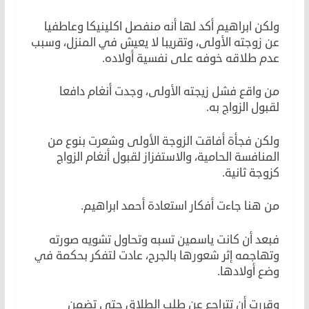
ولكن ابراهيم أكد لها أنه منفصل اكلينيكا وعاطفيا
عن زوجته الأولى، وتقريبا لا يعيش في المنزل، وسبب
عدم طلاقه خوفه على نفسية أولاده.
من واقع فشل زيجته الأولى، وجدت أنغام دافعا
لقبول الزواج به.
ولكن فجأة أفاقت الزوجة الأولى وشعرت بنوع من
المنافسة الحامية، والاستفزاز لقبول أنغام الزواج
كزوجة ثانية.
من هنا جاءت أفكار استعادة أحمد ابراهيم.
فبعد أن كانت ياسمين تسبه وتحاول تشويه صورته
وتهاجمه إثر شعورها بالجرح، عادت لتفكر بحكمة في
وضع أولادها.
وقررت أن تتراجع عن طلب الطلاق حتى تضمن