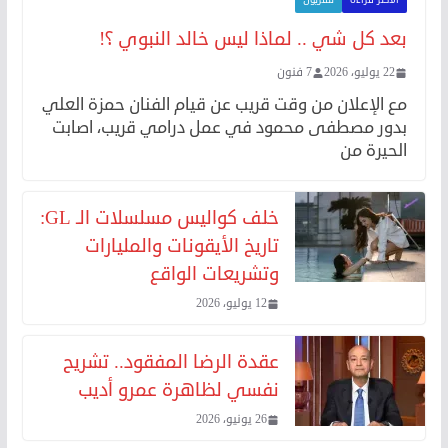
الأكثر قراءة
تلفزيون
بعد كل شي .. لماذا ليس خالد النبوي ؟!
22 يوليو، 2026
7 فنون
مع الإعلان من وقت قريب عن قيام الفنان حمزة العلي
بدور مصطفى محمود في عمل درامي قريب، اصابت
الحيرة من
خلف كواليس مسلسلات الـ GL:
تاريخ الأيقونات والمليارات
وتشريعات الواقع
12 يوليو، 2026
عقدة الرضا المفقود.. تشريح
نفسي لظاهرة عمرو أديب
26 يونيو، 2026