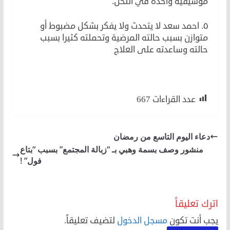
موسيقية واحدة في اللحن.
٥. احمد سعد لا يتحدث ولا يفكر بشكل مضبوط أو
متوازن بسبب حالته المرضية وتحملته كثيرا بسبب
حالته وساعدته على العلاج
سمية الخشاب
عدد القراءات
667
دعاء اليوم التاسع من رمضان
منشور وصف بسمة وهبي بـ “زبالة المجتمع” بسبب “بتاع
فول” !
اترك تعليقاً
يجب أنت تكون
مسجل الدخول
لتضيف تعليقاً.