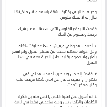
ثلاثة..
وحينما طالبني بكتابة الشقة باسمه ونقل ملكيتها
قال إنه لا يملك فلوس
فقمت انا بدفع الفلوس التي سددها له عبر شيك
برصيد ومختوم من البنك
٢. أحمد سعد ودني ويعيش وسط عصابة تستغله،
وكل اخواته معهم نسخة من مفتاح المنزل ولم اشعر
بأمان ولا خصوصية ابدا خلال الحياة معه في هذا
المنزل.
٣. فقدت الطحال بعد ضرب أحمد سعد لي في
ظهري وأخفيت حالتي عن امي لأنها مريضة قلب
وكان ممكن تموت.
٤. لم أسرق لحن اغنية قلبي يا ناس منه بل فكرة
الكلمات والألحان بس وهو ساعدني فقط في لزمة