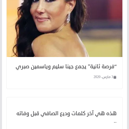
“فرصة ثانية” يجمع جينا سليم وياسمين صبري
3 مارس، 2020
هذه هي آخر كلمات وديع الصافي قبل وفاته
..