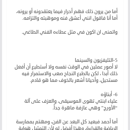
أما من يرون ذلك فهم أحرار فيما يعتقدونه أو يرونه،
أما أنا فاقول انني أعشق فنه وموهبته والتزامه.
واتمنى ان اكون في مثل عطاءه الفني الطاغي.
5-التليفزيون والسينما
لا أصور عملين في الوقت نفسه ولا أستطيع أن أفعل
ذلك أبدا ، لكن بالطبع النجاح صعب والاستمرار فيه
مستحيل، وأحيانا أشعر بالخوف مما هو قادم.
6- أبناؤه
علياء ابنتي تهوى الموسيقى، والعزف على آلة
“الأورج” وهي عازفة ماهرة جداً.
أما أحمد فبعيد كل البعد عن الفن، ومهتم بممارسة
الرياضة والقراءة، وهذا أفضل له لأن التمثيل هواية