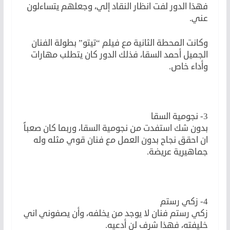
فهذا الدور لفت انظار النقاد إلي، وجعلهم يتساءلون
عني.
وكانت المحطة الثانية مع فيلم “تيتو” بطولة الفنان
الجميل أحمد السقا، فذلك الدور كان يتطلب مهارات
وأداء خاص.
3- نجومية السقا
بدون شك استفدت من نجومية السقا، وربما كان صعباً
ان احقق نجاح بدون العمل مع فنان قوي مثله وله
جماهيرية عريضة.
4- زكي رستم
زكي رستم فنان لا يوجد من يخلفه، وأن يصفوني اني
خليفته، فهذا شرف لن أدعيه.