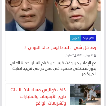
الأكثر قراءة
تلفزيون
بعد كل شي .. لماذا ليس خالد النبوي ؟!
22 يوليو، 2026
7 فنون
مع الإعلان من وقت قريب عن قيام الفنان حمزة العلي
بدور مصطفى محمود في عمل درامي قريب، اصابت
الحيرة من
خلف كواليس مسلسلات الـ GL:
تاريخ الأيقونات والمليارات
وتشريعات الواقع