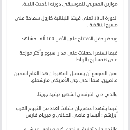
موازين المغربي للموسيقى دورته الأحدث الليلة.
الدورة الـ 18 تغني فيها اللبنانية كارول سماحة على
مسرح النهضة .
ويحضر حفل الافتتاح على الأقل 100 ألف مشاهد.
فيما تستمر الحفلات على مدار اسبوع وأكثر موزعة
على 6 مسارح بالرباط.
ومن المتوقع أن يستقبل المهرجان هذا العام أسمين
عالميين، هما الدي جي الأمريكي مارشملو.
والدي دي الفرنسي الشهير ديفيد جويتا.
فيما يشهد المهرجان حفلات لعدد من النجوم العرب
أبرزهم : أليسا و عاصي الحلاني و ميريام فارس
والنجم وليد توفيق و نجوى كرم و رامي عياش و