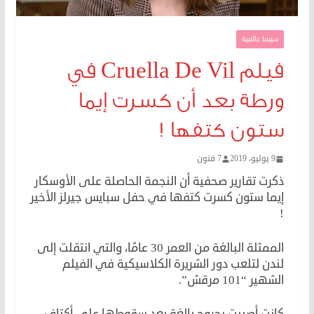
سينما عالمية
فيلم Cruella De Vil في
ورطة بعد أن كسرت إيما
ستون كتفها !
9 يوليو، 2019
7 فنون
ذكرت تقارير صحفية أن النجمة الحاصلة على الأوسكار
إيما ستون كسرت كتفها في حفل سبايس جيرلز الأخير
!
الممثلة البالغة من العمر 30 عامًا، والتي انتقلت إلى
لندن لتلعب دور الشريرة الكلاسيكية في الفيلم
الشهير “101 مرقش”.
كانت أصيبت بجروح بالغة بعد سقوطها على أكتاف