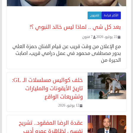
الأكثر قراءة
تلفزيون
بعد كل شي .. لماذا ليس خالد النبوي ؟!
22 يوليو، 2026
7 فنون
مع الإعلان من وقت قريب عن قيام الفنان حمزة العلي
بدور مصطفى محمود في عمل درامي قريب، اصابت
الحيرة من
خلف كواليس مسلسلات الـ GL:
تاريخ الأيقونات والمليارات
وتشريعات الواقع
12 يوليو، 2026
عقدة الرضا المفقود.. تشريح
نفسي لظاهرة عمرو أديب