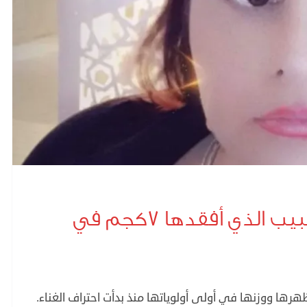
وعد البحري تكشف عن الطبيب الذي أفقدها ٧كجم في
هرها ووزنها في أولى أولوياتها منذ بدأت احتراف الغناء.