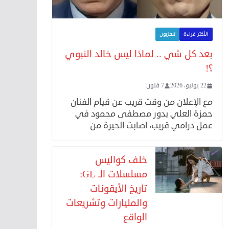
الأكثر قراءة
تلفزيون
بعد كل شي .. لماذا ليس خالد النبوي
؟!
22 يوليو، 2026
7 فنون
مع الإعلان من وقت قريب عن قيام الفنان
حمزة العلي بدور مصطفى محمود في
عمل درامي قريب، اصابت الحيرة من
خلف كواليس
مسلسلات الـ GL:
تاريخ الأيقونات
والمليارات وتشريعات
الواقع