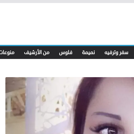
سفر وترفيه
نميمة
فلوس
من الأرشيف
منوعات