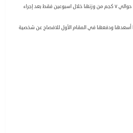
ولم يخف الطبيب سرا اذ كشف عن أن وعد فقدت حوالي ٧ كجم من وزنها خلال اسبوعين فقط بعد إجراء
أن مقاس خصرها ايضا نقص ٧ سم ما أسعدها ودفعها في المقام الأول للافصاح عن شخصية