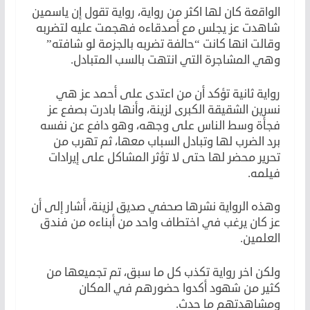
الواقعة كان لها اكثر من رواية، رواية تقول إن ياسمين
شاهدت عز يجلس مع أصدقاءه فهجمت عليه لتضربه
وقالت انها كانت “حالفة تضربه بالجزمة لو شافته”
وهي المشاجرة التي انتهت بالسب المتبادل.
رواية ثانية تؤكد أن من اعتدى على أحمد عز هي
نسرين الشقيقة الكبرى لزينة، وأنها بادرت بصفع عز
فجأة وسط الناس على وجهه، وهو دافع عن نفسه
برد الضرب لها وتبادل السباب معها، ثم تهرب من
تحرير محضر لها حتى لا تؤثر المشاكل على إيرادات
فيلمه.
وهذه الرواية نشرها صحفي صديق لزينة، أشار إلى أن
عز كان يرغب في اختطاف واحد من أبناءه من فندق
العلمين.
ولكن اخر رواية تكذب كل ما سبق، تم تجميعها من
كثير من شهود أكدوا حضورهم في المكان
ومشاهدتهم ما حدث.