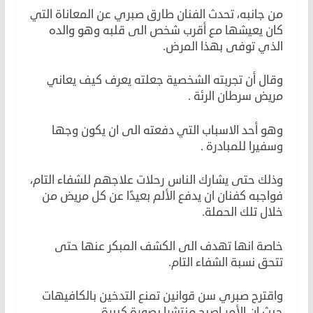
من جانبه، تحدث الفنان طارق صبري عن المعاناة التي
كان يعيشها مع أقرب شخص الى قلبه وهو والده
الذي توفى بهذا المرض.
وقال أن تجربته الشخصية جعلته يعرف كيف يعاني
مريض سرطان الرئة .
وهو أحد الاسباب التي دفعته الى ان يكون وجها
وسفيرا للمبادرة .
وذلك حتى يشارك الناس رحلات علاجهم للشفاء التام،
فواجبه كفنان ان يدفع الألم بعيدًا عن كل مريض من
خلال تلك الحملة.
خاصة انها تهدف الى الكشف المبكر عنها حتى
تتحق نسبة الشفاء التام.
واقترح صبري سن قوانين تمنع التدخين بالكافيهات
حيث ان الأمر اصبح منتشرا بصورة كبيرة.