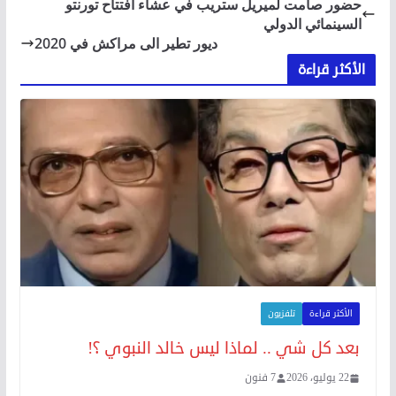
حضور صامت لميريل ستريب في عشاء افتتاح تورنتو
السينمائي الدولي
ديور تطير الى مراكش في 2020
الأكثر قراءة
الأكثر قراءة
تلفزيون
بعد كل شي .. لماذا ليس خالد النبوي ؟!
22 يوليو، 2026
7 فنون