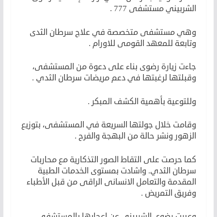
الشربيني مستشفى 777 .
وهي مستشفى متخصصة في علاج سرطان الثدى
وتابعة للمعهد القومى للاورام .
جاءت زيارة رضوى بناء على دعوة من المستشفى،
وقبلتها لرغبتها في دعم مريضات سرطان الثدي .
وللتوعية بأهمية الكشف المبكر .
وقامت خلال جولتها السريعة في المستشفى، بتوزيع
الزهور ونشر حالة من البهجة والفرح .
كما حرصت على التقاط الصور التذكارية مع محاربات
سرطان الثدي. واشادت بمستوى الخدمات الطبية
المقدمة والتعامل الانسانى الراقى من قبل الأطباء
وفريق التمريض .
وعبرت رضوى الشربيني عن اعجابها بالمستشفى