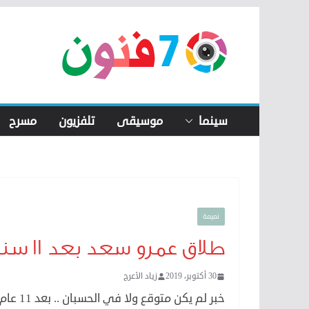
Skip
to
content
سينما
موسيقى
تلفزيون
مسرح
نميمة
طلاق عمرو سعد بعد ١١ سنة زواج
30 أكتوبر، 2019
زياد الأعرج
خبر لم يكن متوقع ولا في الحسبان .. بعد 11 عام من الزواج عن حب، تم طلاق عمرو سعد عن زوجته .