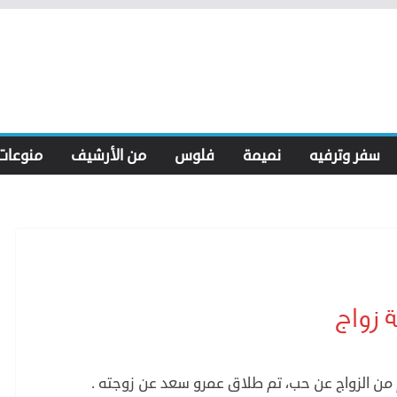
سفر وترفيه
نميمة
فلوس
من الأرشيف
منوعات