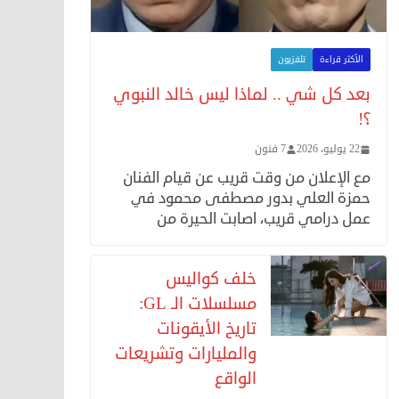
الأكثر قراءة
تلفزيون
بعد كل شي .. لماذا ليس خالد النبوي
؟!
22 يوليو، 2026
7 فنون
مع الإعلان من وقت قريب عن قيام الفنان
حمزة العلي بدور مصطفى محمود في
عمل درامي قريب، اصابت الحيرة من
خلف كواليس
مسلسلات الـ GL:
تاريخ الأيقونات
والمليارات وتشريعات
الواقع