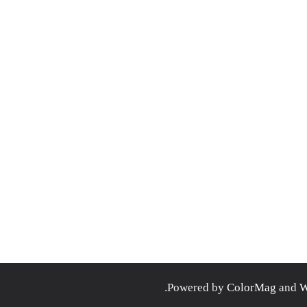
.
ColorMag
and
W