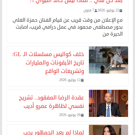
بعد كل شي .. لماذا ليس خالد النبوي ؟!
22 يوليو، 2026
7 فنون
مع الإعلان من وقت قريب عن قيام الفنان حمزة العلي
بدور مصطفى محمود في عمل درامي قريب، اصابت
الحيرة من
خلف كواليس مسلسلات الـ GL:
تاريخ الأيقونات والمليارات
وتشريعات الواقع
12 يوليو، 2026
عقدة الرضا المفقود.. تشريح
نفسي لظاهرة عمرو أديب
26 يونيو، 2026
لماذا لم يعد الجمهور يحب