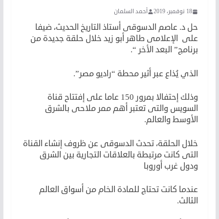
18 نوفمبر، 2019
أحمد السلمان
حل د. عاصم الدسوقى أستاذ التاريخ الحديث، ضيفا
على الإعلامى طاهر أبو زيد خلال حلقة جديدة من
برنامج” البعد الأخر “.
الذي يُذاع عبر أثير محطة “راديو مصر”.
وذلك إحتفالا بمرور 150 عاما على إفتتاح قناة
السويس والتى تعتبر أهم ممر ملاحى بالشرق
الأوسط والعالم.
خلال الحلقة، تحدث الدسوقى عن ظروف إنشاء القناة
التى كانت مرتبطة بالعلاقات التجارية بين الشرق
ودول غرب أوروبا
عندما كانت تحتاج للمادة الخام من أسواق العالم
الثالث.