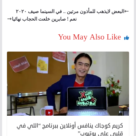
البعض لايذهب للمأذون مرتين .. في السينما صيف ٢٠٢٠
نعم ! صابرين خلعت الحجاب نهائيا
You May Also Like
كريم كوجاك ينافس أونلاين ببرنامج “اللي في
قلبي على يوتيوب”