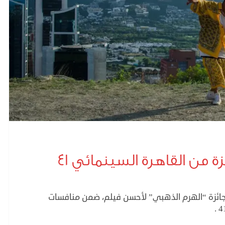
من القاهرة السينمائي ٤١
، بجائزة “الهرم الذهبي” لأحسن فيلم، ضمن منافسات