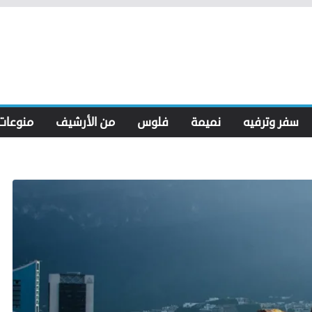
سفر وترفيه
نميمة
فلوس
من الأرشيف
منوعات