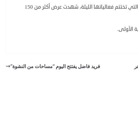
يذكر أن الدورة 41 لمهرجان القاهرة السينمائي، التي تختتم فعالياتها الليلة، شهدت عرض أكثر من 150
ر
فريد فاضل يفتتح اليوم “مساحات من النشوة”