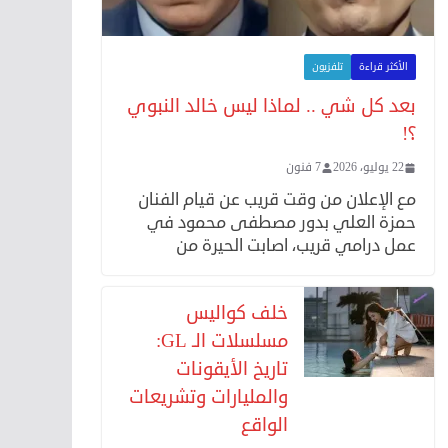
الأكثر قراءة
تلفزيون
بعد كل شي .. لماذا ليس خالد النبوي
؟!
22 يوليو، 2026
7 فنون
مع الإعلان من وقت قريب عن قيام الفنان
حمزة العلي بدور مصطفى محمود في
عمل درامي قريب، اصابت الحيرة من
خلف كواليس
مسلسلات الـ GL:
تاريخ الأيقونات
والمليارات وتشريعات
الواقع