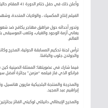
وأعلن ذلك في حفل ختام الدورة 41 المقام حاليا في دار الأوبرا المصرية.
الفيلم إنتاج المكسيك ، والولايات المتحدة، وش
وتدور أحداثه حول مراهق مهاجر يكافح ضد شعوره
يعاني أزمة الوجود والغياب، وتلعب الموسيقى بال
العالم.
ترأس لجنة تحكيم المسابقة الدولية، المخرج وكات
والجولدن جلوب والبافتا.
فيما شارك في عضويتها؛ الممثلة الصينية كين ه
فرانكو الذي فاز فيلمه “مزمن” بجائزة أفضل سي
والمخرجة والمنتجة البلجيكية ماريون هانسيل، وا
إبراهيم عبد المجيد.
والمخرج الإيطالي دانيللي لوكيتي الفائز بجائزتين جولدن جلوب، و5 جوا