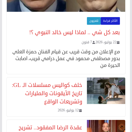
الأكثر قراءة
تلفزيون
بعد كل شي .. لماذا ليس خالد النبوي ؟!
22 يوليو، 2026
7 فنون
مع الإعلان من وقت قريب عن قيام الفنان حمزة العلي
بدور مصطفى محمود في عمل درامي قريب، اصابت
الحيرة من
خلف كواليس مسلسلات الـ GL:
تاريخ الأيقونات والمليارات
وتشريعات الواقع
12 يوليو، 2026
عقدة الرضا المفقود.. تشريح