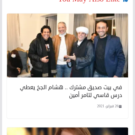
في بيت صديق مشترك .. هشام الجخ يعطي
درس قاسي لتامر أمين
26 فبراير، 2021